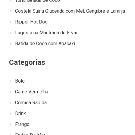
Torta Gelada de Coco
o
s
Costela Suína Glaceada com Mel, Gengibre e Laranja
k
t
Ripper Hot Dog
Lagosta na Manteiga de Ervas
Batida de Coco com Abacaxi
Categorias
Bolo
Carne Vermelha
Comida Rápida
Drink
Frango