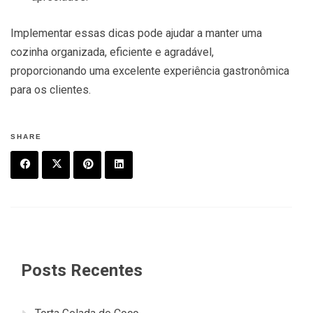
Implementar essas dicas pode ajudar a manter uma
cozinha organizada, eficiente e agradável,
proporcionando uma excelente experiência gastronômica
para os clientes.
SHARE
F
T
P
L
a
w
in
in
c
it
t
k
e
t
e
e
Posts Recentes
b
e
r
d
o
r
e
in