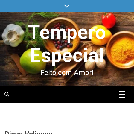
Skip
to
content
Tempero
Especial
Feito com Amor!